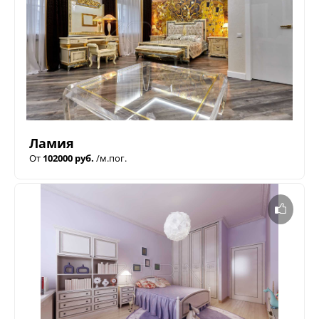
Ламия
От
102000 руб.
/м.пог.