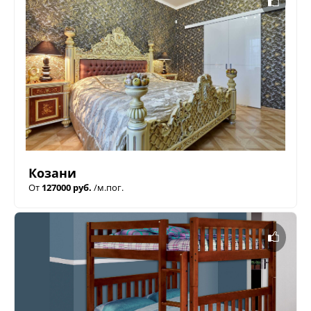
Козани
От
127000 руб.
/м.пог.