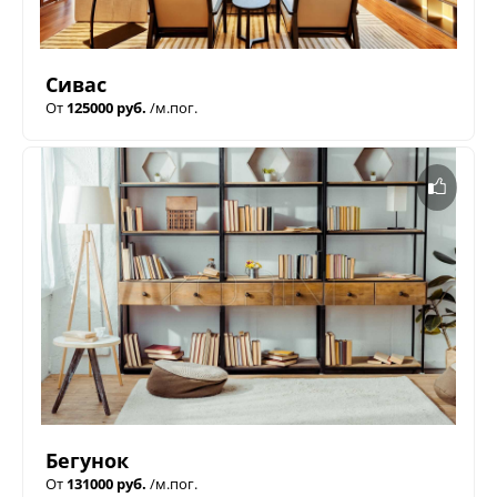
Сивас
От
125000 руб.
/м.пог.
Бегунок
От
131000 руб.
/м.пог.