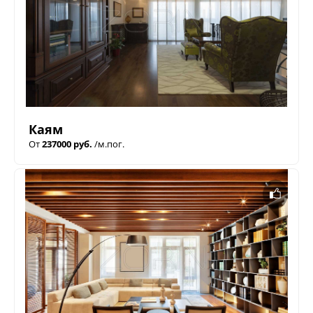
Каям
От
237000 руб.
/м.пог.